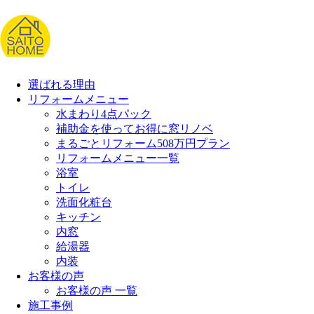
選ばれる理由
リフォームメニュー
水まわり4点パック
補助金を使ってお得に窓リノベ
まるごとリフォーム508万円プラン
リフォームメニュー一覧
浴室
トイレ
洗面化粧台
キッチン
内窓
給湯器
内装
お客様の声
お客様の声 一覧
施工事例