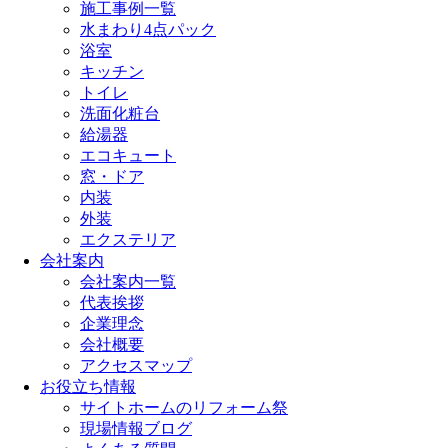
施工事例一覧
水まわり4点パック
浴室
キッチン
トイレ
洗面化粧台
給湯器
エコキュート
窓・ドア
内装
外装
エクステリア
会社案内
会社案内一覧
代表挨拶
企業理念
会社概要
アクセスマップ
お役立ち情報
サイトホームのリフォーム祭
現場情報ブログ