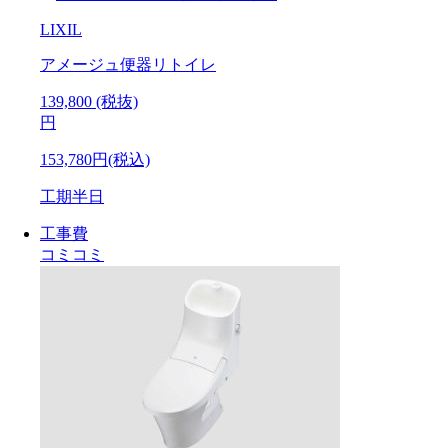
LIXIL
アメージュ便器リトイレ
139,800
(税抜)
円
153,780円(税込)
工期
半日
工事費
コミコミ