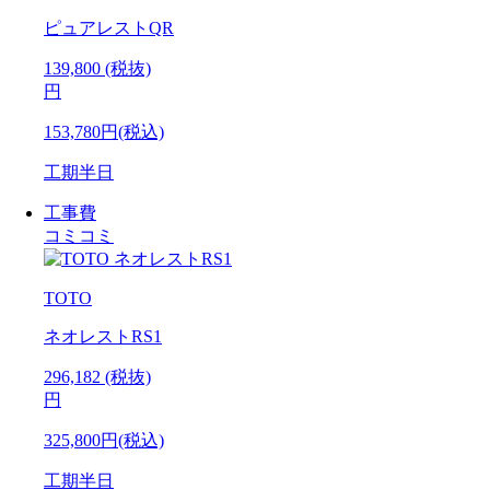
ピュアレストQR
139,800
(税抜)
円
153,780円(税込)
工期
半日
工事費
コミコミ
TOTO
ネオレストRS1
296,182
(税抜)
円
325,800円(税込)
工期
半日