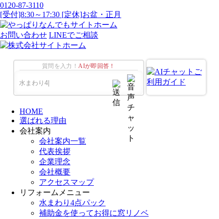
0120-87-3110
[受付]8:30～17:30 [定休]お盆・正月
お問い合わせ
LINEでご相談
質問を入力！
AIが即回答！
HOME
選ばれる理由
会社案内
会社案内一覧
代表挨拶
企業理念
会社概要
アクセスマップ
リフォームメニュー
水まわり4点パック
補助金を使ってお得に窓リノベ