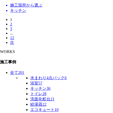
施工箇所から選ぶ
キッチン
1
2
3
...
12
次
WORKS
施工事例
全て
201
水まわり4点パック
6
浴室
57
キッチン
36
トイレ
28
洗面化粧台
21
給湯器
22
エコキュート
10