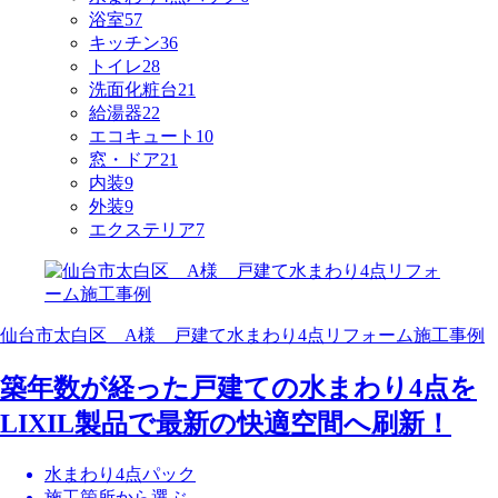
浴室
57
キッチン
36
トイレ
28
洗面化粧台
21
給湯器
22
エコキュート
10
窓・ドア
21
内装
9
外装
9
エクステリア
7
仙台市太白区 A様 戸建て水まわり4点リフォーム施工事例
築年数が経った戸建ての水まわり4点を
LIXIL製品で最新の快適空間へ刷新！
水まわり4点パック
施工箇所から選ぶ