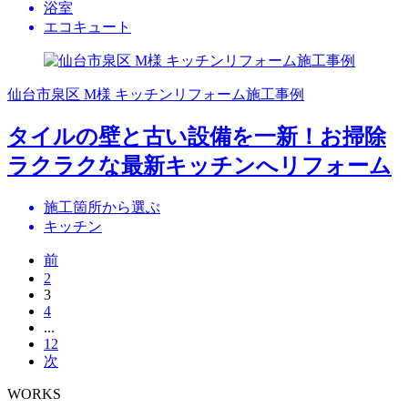
浴室
エコキュート
仙台市泉区 M様 キッチンリフォーム施工事例
タイルの壁と古い設備を一新！お掃除
ラクラクな最新キッチンへリフォーム
施工箇所から選ぶ
キッチン
前
2
3
4
...
12
次
WORKS