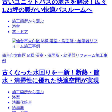
古いユニットバスの寒さを解決！広々
1.25坪の暖かい快適バスルームへ
施工箇所から選ぶ
浴室
窓・ドア
仙台市太白区 M様 浴室・洗面所・給湯器リフォーム施工事
例
古くなった水回りを一新！断熱・節
水・清掃性に優れた快適空間が実現
施工箇所から選ぶ
浴室
洗面化粧台
給湯器