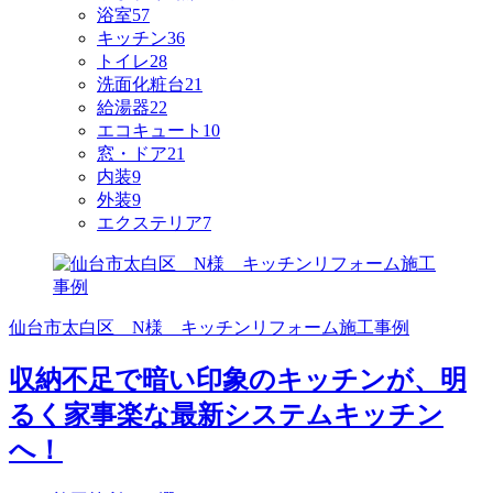
浴室
57
キッチン
36
トイレ
28
洗面化粧台
21
給湯器
22
エコキュート
10
窓・ドア
21
内装
9
外装
9
エクステリア
7
仙台市太白区 N様 キッチンリフォーム施工事例
収納不足で暗い印象のキッチンが、明
るく家事楽な最新システムキッチン
へ！