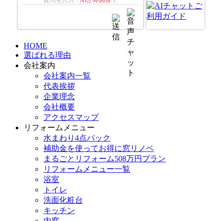
質問を入力！
AIが即回答！
HOME
選ばれる理由
会社案内
会社案内一覧
代表挨拶
企業理念
会社概要
アクセスマップ
リフォームメニュー
水まわり4点パック
補助金を使ってお得に窓リノベ
まるごとリフォーム508万円プラン
リフォームメニュー一覧
浴室
トイレ
洗面化粧台
キッチン
内窓