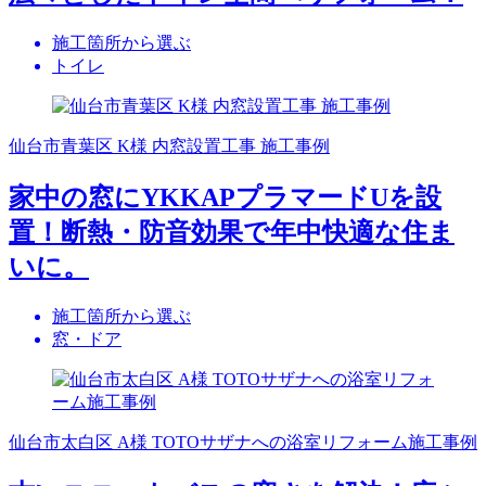
施工箇所から選ぶ
トイレ
仙台市青葉区 K様 内窓設置工事 施工事例
家中の窓にYKKAPプラマードUを設
置！断熱・防音効果で年中快適な住ま
いに。
施工箇所から選ぶ
窓・ドア
仙台市太白区 A様 TOTOサザナへの浴室リフォーム施工事例