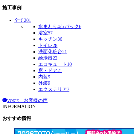
施工事例
全て
201
水まわり4点パック
6
浴室
57
キッチン
36
トイレ
28
洗面化粧台
21
給湯器
22
エコキュート
10
窓・ドア
21
内装
9
外装
9
エクステリア
7
お客様の声
VOICE
INFORMATION
おすすめ情報