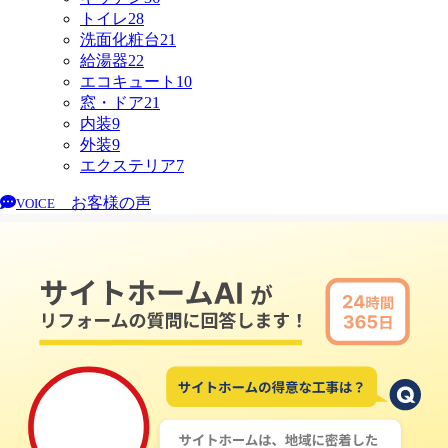
トイレ
28
洗面化粧台
21
給湯器
22
エコキュート
10
窓・ドア
21
内装
9
外装
9
エクステリア
7
お客様の声
VOICE