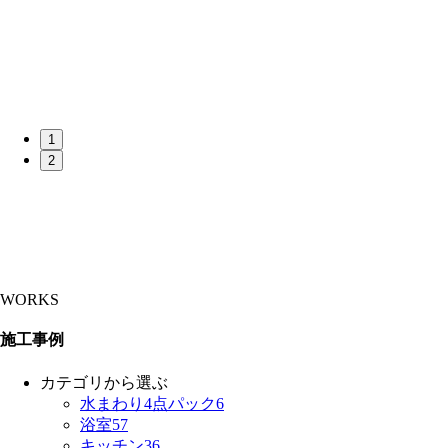
1
2
WORKS
施工事例
カテゴリから選ぶ
水まわり4点パック
6
浴室
57
キッチン
36