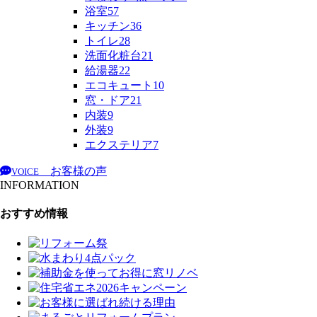
浴室
57
キッチン
36
トイレ
28
洗面化粧台
21
給湯器
22
エコキュート
10
窓・ドア
21
内装
9
外装
9
エクステリア
7
お客様の声
VOICE
INFORMATION
おすすめ情報