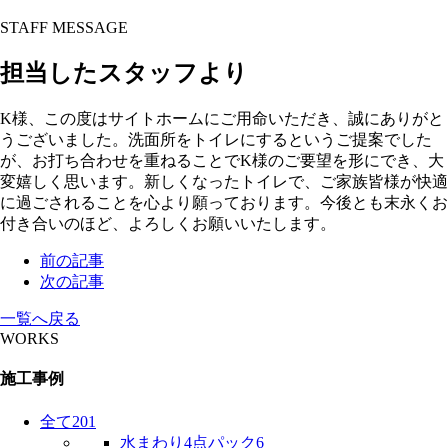
STAFF MESSAGE
担当したスタッフより
K様、この度はサイトホームにご用命いただき、誠にありがと
うございました。洗面所をトイレにするというご提案でした
が、お打ち合わせを重ねることでK様のご要望を形にでき、大
変嬉しく思います。新しくなったトイレで、ご家族皆様が快適
に過ごされることを心より願っております。今後とも末永くお
付き合いのほど、よろしくお願いいたします。
前の記事
次の記事
一覧へ戻る
WORKS
施工事例
全て
201
水まわり4点パック
6