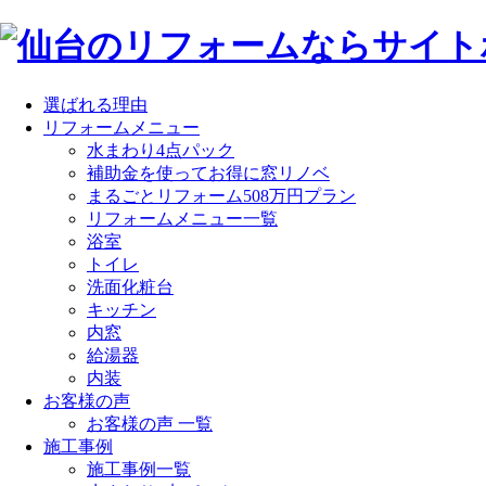
選ばれる理由
リフォームメニュー
水まわり4点パック
補助金を使ってお得に窓リノベ
まるごとリフォーム508万円プラン
リフォームメニュー一覧
浴室
トイレ
洗面化粧台
キッチン
内窓
給湯器
内装
お客様の声
お客様の声 一覧
施工事例
施工事例一覧