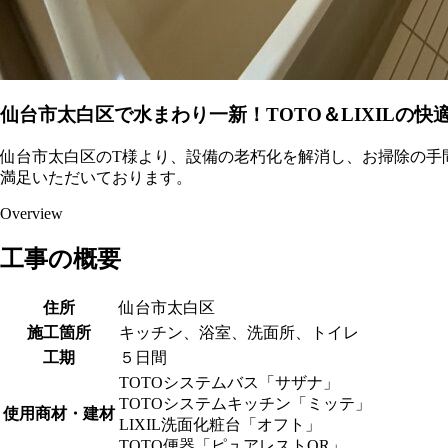
仙台市太白区で水まわり一新！TOTO＆LIXILの快
仙台市太白区のT様より、設備の老朽化を解消し、お掃除の手
満足いただいております。
Overview
工事の概要
住所
仙台市太白区
施工箇所
キッチン、浴室、洗面所、トイレ
工期
５日間
TOTOシステムバス「サザナ」
TOTOシステムキッチン「ミッテ」
使用商材・建材
LIXIL洗面化粧台「オフト」
TOTO便器「ピュアレストQR」