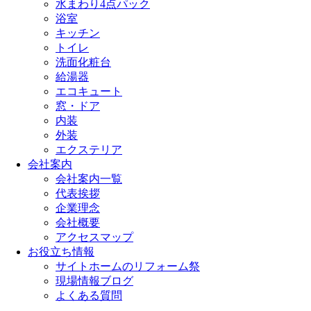
水まわり4点パック
浴室
キッチン
トイレ
洗面化粧台
給湯器
エコキュート
窓・ドア
内装
外装
エクステリア
会社案内
会社案内一覧
代表挨拶
企業理念
会社概要
アクセスマップ
お役立ち情報
サイトホームのリフォーム祭
現場情報ブログ
よくある質問