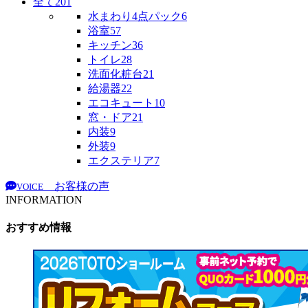
全て
201
水まわり4点パック
6
浴室
57
キッチン
36
トイレ
28
洗面化粧台
21
給湯器
22
エコキュート
10
窓・ドア
21
内装
9
外装
9
エクステリア
7
お客様の声
VOICE
INFORMATION
おすすめ情報