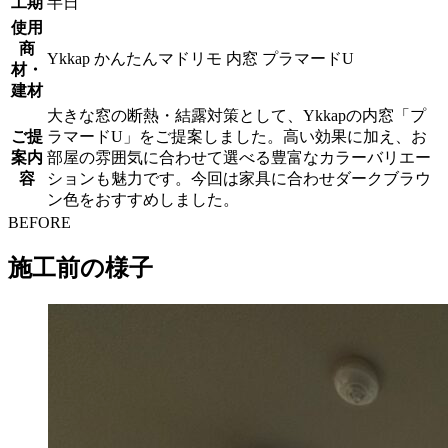
工期
半日
使用
商
Ykkap かんたんマドリモ 内窓 プラマードU
材・
建材
大きな窓の断熱・結露対策として、Ykkapの内窓「プ
ご提
ラマードU」をご提案しました。高い効果に加え、お
案内
部屋の雰囲気に合わせて選べる豊富なカラーバリエー
容
ションも魅力です。今回は家具に合わせダークブラウ
ン色をおすすめしました。
BEFORE
施工前の様子