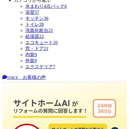
カテゴリから選ぶ
水まわり4点パック
6
浴室
57
キッチン
36
トイレ
28
洗面化粧台
21
給湯器
22
エコキュート
10
窓・ドア
21
内装
9
外装
9
エクステリア
7
お客様の声
VOICE