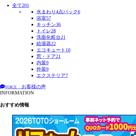
全て
201
水まわり4点パック
6
浴室
57
キッチン
36
トイレ
28
洗面化粧台
21
給湯器
22
エコキュート
10
窓・ドア
21
内装
9
外装
9
エクステリア
7
お客様の声
VOICE
INFORMATION
おすすめ情報