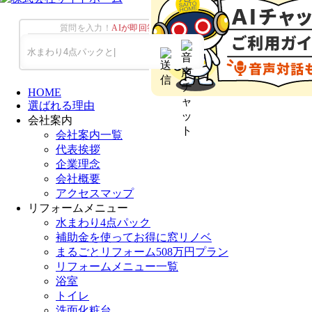
質問を入力！
AIが即回答！
HOME
選ばれる理由
会社案内
会社案内一覧
代表挨拶
企業理念
会社概要
アクセスマップ
リフォームメニュー
水まわり4点パック
補助金を使ってお得に窓リノベ
まるごとリフォーム508万円プラン
リフォームメニュー一覧
浴室
トイレ
洗面化粧台