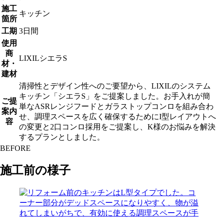
施工
キッチン
箇所
工期
3日間
使用
商
LIXILシエラS
材・
建材
清掃性とデザイン性へのご要望から、LIXILのシステム
キッチン「シエラS」をご提案しました。お手入れが簡
ご提
単なASRレンジフードとガラストップコンロを組み合わ
案内
せ、調理スペースを広く確保するためにI型レイアウトへ
容
の変更と2口コンロ採用をご提案し、K様のお悩みを解決
するプランとしました。
BEFORE
施工前の様子