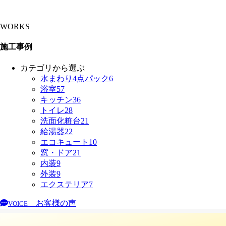
WORKS
施工事例
カテゴリから選ぶ
水まわり4点パック
6
浴室
57
キッチン
36
トイレ
28
洗面化粧台
21
給湯器
22
エコキュート
10
窓・ドア
21
内装
9
外装
9
エクステリア
7
お客様の声
VOICE