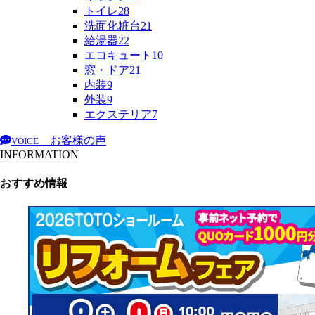
トイレ
28
洗面化粧台
21
給湯器
22
エコキュート
10
窓・ドア
21
内装
9
外装
9
エクステリア
7
お客様の声
VOICE
INFORMATION
おすすめ情報