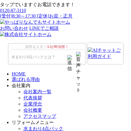
タップでいますぐお電話できます！
0120-87-3110
[受付]8:30～17:30 [定休]お盆・正月
お問い合わせ
LINEでご相談
質問を入力！
AIが即回答！
HOME
選ばれる理由
会社案内
会社案内一覧
代表挨拶
企業理念
会社概要
アクセスマップ
リフォームメニュー
水まわり4点パック