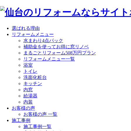
選ばれる理由
リフォームメニュー
水まわり4点パック
補助金を使ってお得に窓リノベ
まるごとリフォーム508万円プラン
リフォームメニュー一覧
浴室
トイレ
洗面化粧台
キッチン
内窓
給湯器
内装
お客様の声
お客様の声 一覧
施工事例
施工事例一覧