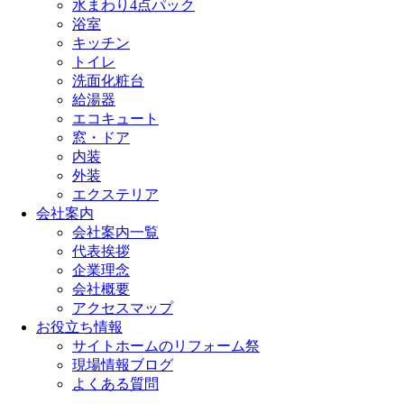
水まわり4点パック
浴室
キッチン
トイレ
洗面化粧台
給湯器
エコキュート
窓・ドア
内装
外装
エクステリア
会社案内
会社案内一覧
代表挨拶
企業理念
会社概要
アクセスマップ
お役立ち情報
サイトホームのリフォーム祭
現場情報ブログ
よくある質問