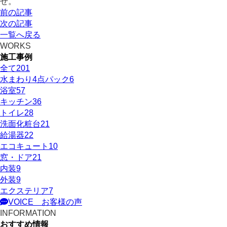
せ。
前の記事
次の記事
一覧へ戻る
WORKS
施工事例
全て
201
水まわり4点パック
6
浴室
57
キッチン
36
トイレ
28
洗面化粧台
21
給湯器
22
エコキュート
10
窓・ドア
21
内装
9
外装
9
エクステリア
7
VOICE
お客様の声
INFORMATION
おすすめ情報