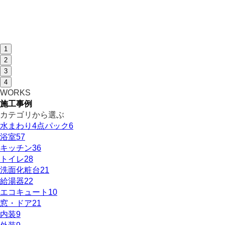
1
2
3
4
WORKS
施工事例
カテゴリから選ぶ
水まわり4点パック
6
浴室
57
キッチン
36
トイレ
28
洗面化粧台
21
給湯器
22
エコキュート
10
窓・ドア
21
内装
9