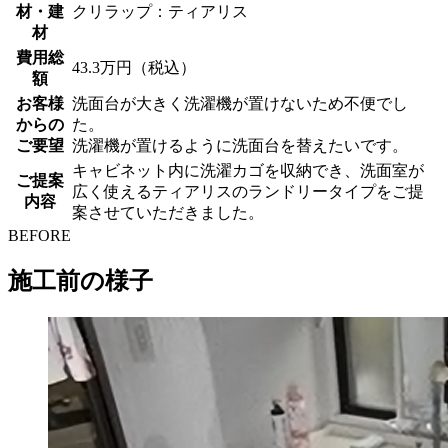
材・建
クリラップ：ティアリス
材
費用総
43.3万円（税込）
額
お客様
洗面台が大きく洗濯機が置けないため不便でし
からの
た。
ご要望
洗濯機が置けるように洗面台を替えたいです。
キャビネット内に洗濯カゴを収納でき、洗面室が
ご提案
広く使えるティアリスのランドリータイプをご提
内容
案させていただきました。
BEFORE
施工前の様子