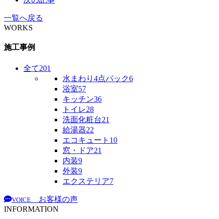
一覧へ戻る
WORKS
施工事例
全て
201
水まわり4点パック
6
浴室
57
キッチン
36
トイレ
28
洗面化粧台
21
給湯器
22
エコキュート
10
窓・ドア
21
内装
9
外装
9
エクステリア
7
お客様の声
VOICE
INFORMATION