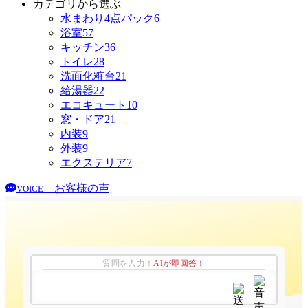
カテゴリから選ぶ
水まわり4点パック
6
浴室
57
キッチン
36
トイレ
28
洗面化粧台
21
給湯器
22
エコキュート
10
窓・ドア
21
内装
9
外装
9
エクステリア
7
お客様の声
VOICE
質問を入力！
AIが即回答！