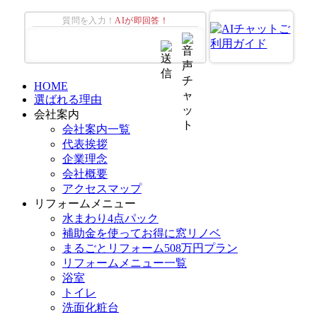
質問を入力！
AIが即回答！
HOME
選ばれる理由
会社案内
会社案内一覧
代表挨拶
企業理念
会社概要
アクセスマップ
リフォームメニュー
水まわり4点パック
補助金を使ってお得に窓リノベ
まるごとリフォーム508万円プラン
リフォームメニュー一覧
浴室
トイレ
洗面化粧台