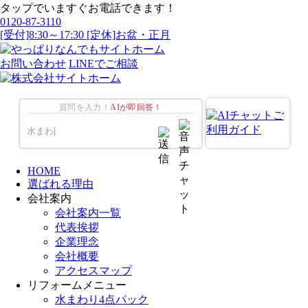
タップでいますぐお電話できます！
0120-87-3110
[受付]8:30～17:30 [定休]お盆・正月
お問い合わせ
LINEでご相談
質問を入力！
AIが即回答！
HOME
選ばれる理由
会社案内
会社案内一覧
代表挨拶
企業理念
会社概要
アクセスマップ
リフォームメニュー
水まわり4点パック