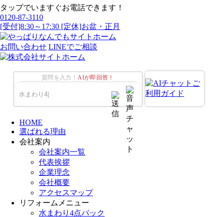
タップでいますぐお電話できます！
0120-87-3110
[受付]8:30～17:30 [定休]お盆・正月
お問い合わせ
LINEでご相談
質問を入力！
AIが即回答！
HOME
選ばれる理由
会社案内
会社案内一覧
代表挨拶
企業理念
会社概要
アクセスマップ
リフォームメニュー
水まわり4点パック