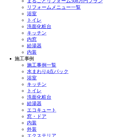
まるごとリフォーム508万円プラン
リフォームメニュー一覧
浴室
トイレ
洗面化粧台
キッチン
内窓
給湯器
内装
施工事例
施工事例一覧
水まわり4点パック
浴室
キッチン
トイレ
洗面化粧台
給湯器
エコキュート
窓・ドア
内装
外装
エクステリア