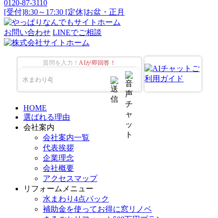
0120-87-3110
[受付]8:30～17:30 [定休]お盆・正月
お問い合わせ
LINEでご相談
質問を入力！
AIが即回答！
HOME
選ばれる理由
会社案内
会社案内一覧
代表挨拶
企業理念
会社概要
アクセスマップ
リフォームメニュー
水まわり4点パック
補助金を使ってお得に窓リノベ