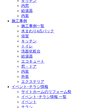
キッチン
内窓
給湯器
内装
施工事例
施工事例一覧
水まわり4点パック
浴室
キッチン
トイレ
洗面化粧台
給湯器
エコキュート
窓・ドア
内装
外装
エクステリア
イベント･チラシ情報
サイトホームのリフォーム祭
イベント･チラシ情報 一覧
イベント
チラシ