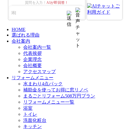
質問を入力！
AIが即回答！
HOME
選ばれる理由
会社案内
会社案内一覧
代表挨拶
企業理念
会社概要
アクセスマップ
リフォームメニュー
水まわり4点パック
補助金を使ってお得に窓リノベ
まるごとリフォーム508万円プラン
リフォームメニュー一覧
浴室
トイレ
洗面化粧台
キッチン